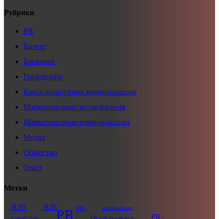
Рубрики
PR
Бизнес
Брендинг
Графдизайн
Кросс-культурные коммуникации
Маркетинговые исследования
Маркетинговые коммуникации
Медиа
Общество
Текст
Метки
B2B
B2C
KPI
newsjacking
PR
PR-
newsurfing
PR-инструменты