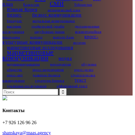
СМИ
план
Казахстан
Узбекистан
Южная Корея
антикризисный план
бизнес
бизнес коммуникации
брендинг
визуальные коммуникации
выставки
графический дизайн
дистанционные
исследования
зарубежные рынки
комментарийная
кросс-
программа
контент
контент‑банк
культурные коммуникации
логотип
маркетинговые исследования
маркетинговые
коммуникации
медиа
медиакоммуникации
мероприятия
обучение
общество
пресс-мероприятия
пресс-релиз
пресс‑кит
развитие бизнеса
стратегическое
текст
планирование
стратегия бизнеса
удаленные исследования
эффективный текст
Search
for:
Контакты
+7 926 126 96 26
shanskaya@maas.agency