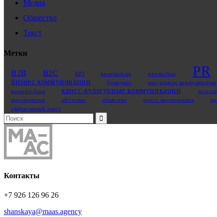
Медиа
Общество
Текст
Метки
PR
B2B
B2C
KPI
newsjacking
newsurfing
бизнес коммуникации
брендинг
визуальные коммуникации
кросс-культурные коммуникации
контент‑банк
логоти
мероприятия
обучение
общество
пресс-мероприятия
пр
эффективный текст
Search
for:
Контакты
+7 926 126 96 26
shanskaya@maas.agency