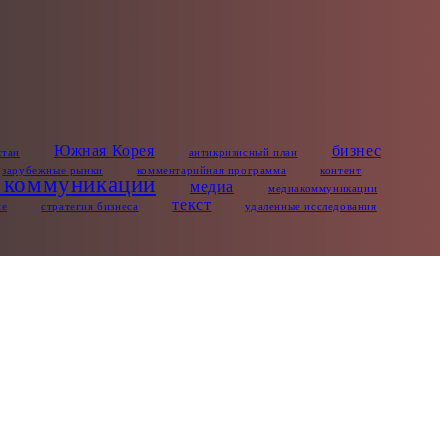
Южная Корея
бизнес
стан
антикризисный план
зарубежные рынки
комментарийная программа
контент
 коммуникации
медиа
медиакоммуникации
текст
ие
стратегия бизнеса
удаленные исследования