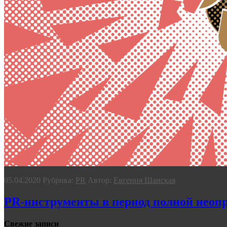
05.04.2020
Рубрика:
PR
Автор:
Евгения Шанская
PR-инструменты в период полной неопр
Свежие записи