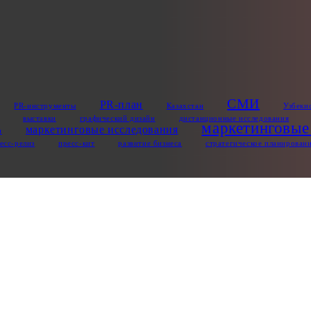
СМИ
PR-план
PR-инструменты
Казахстан
Узбеки
выставки
графический дизайн
дистанционные исследования
маркетинговые
маркетинговые исследования
п
есс-релиз
пресс‑кит
развитие бизнеса
стратегическое планирован